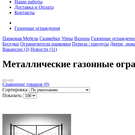
Наши работы
Доставка и Оплата
Контакты
Газонные ограждения
Парковая Мебель
Скамейки
Урны
Вазоны
Газонные ограждени
Беседки
Ограничители парковки
Перила / пандусы
Двери, люк
Вакансии (3)
Новости (11)
Металлические газонные огр
Сравнение товаров (0)
Сортировка:
Показать: