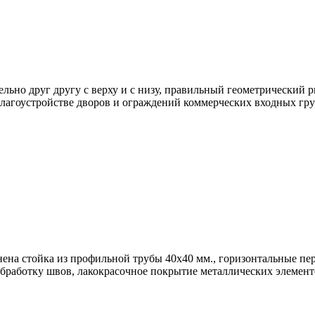
но друг другу с верху и с низу, правильный геометрический ри
в благоустройстве дворов и ограждений коммерческих входных гру
нена стойка из профильной трубы 40х40 мм., горизонтальные п
бработку швов, лакокрасочное покрытие металлических элементо